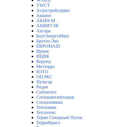
W-Tech
YWCT
Агростройсервис
Акванн
АКИН-М
АНВИТЭК
Ангара
БалтЭнергоМаш
Бротеп-Эко
ЕВРОМАШ
Ирвик
ИЦВК
Корунд
Меттерра
НЗТО
ОПЭКС
Пульсар
Ридан
Сибэкотех
Спецкомплектация
Спецхиммаш
Тепломаш
Теплотекс
Термо Северный Поток
ТерраФриго