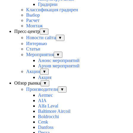
Градирни
Классификация градирен
Выбор
Расчет
Монтаж
Пресс-центр
▼
Новости сайта
▼
Интервью
Статьи
Мероприятия
▼
Анонс мероприятий
Архив мероприятий
Акции
▼
Акция
Обзор рынка
▼
Производители
▼
Aermec
AIA
Alfa Laval
Baltimore Aircoil
Boldrocchi
Cenk
Danfoss
Decsa