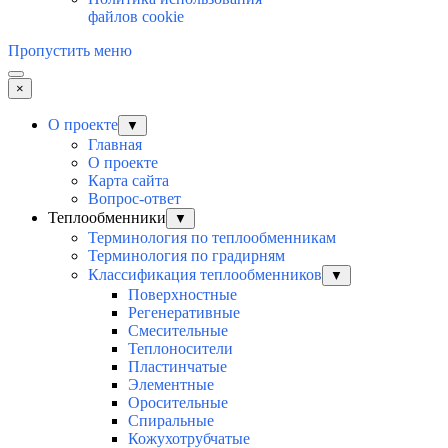
файлов cookie
Пропустить меню
×
О проекте
▼
Главная
О проекте
Карта сайта
Вопрос-ответ
Теплообменники
▼
Терминология по теплообменникам
Терминология по градирням
Классификация теплообменников
▼
Поверхностные
Регенеративные
Смесительные
Теплоносители
Пластинчатые
Элементные
Оросительные
Спиральные
Кожухотрубчатые