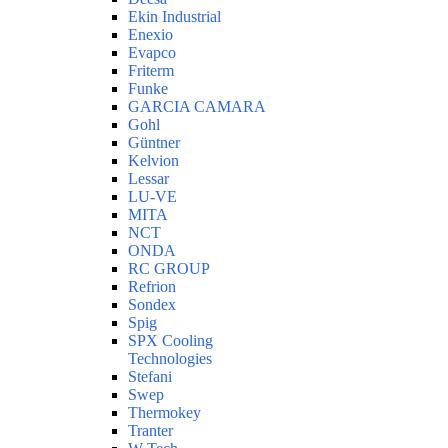
Ekin Industrial
Enexio
Evapco
Friterm
Funke
GARCIA CAMARA
Gohl
Güntner
Kelvion
Lessar
LU-VE
MITA
NCT
ONDA
RC GROUP
Refrion
Sondex
Spig
SPX Cooling
Technologies
Stefani
Swep
Thermokey
Tranter