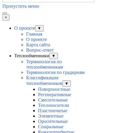
Пропустить меню
×
О проекте
▼
Главная
О проекте
Карта сайта
Вопрос-ответ
Теплообменники
▼
Терминология по
теплообменникам
Терминология по градирням
Классификация
теплообменников
▼
Поверхностные
Регенеративные
Смесительные
Теплоносители
Пластинчатые
Элементные
Оросительные
Спиральные
Кожухотрубчатые