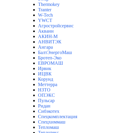
Thermokey
Tranter
W-Tech
YWCT
Агростройсервис
Акванн
АКИН-М
АНВИТЭК
Ангара
БалтЭнергоМаш
Бротеп-Эко
ЕВРОМАШ
Ирвик
ИЦВК
Корунд
Меттерра
НЗТО
ОПЭКС
Пульсар
Ридан
Сибэкотех
Спецкомплектация
Спецхиммаш
Тепломаш
Теплотекс