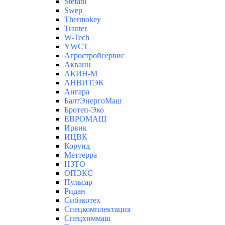
Stefani
Swep
Thermokey
Tranter
W-Tech
YWCT
Агростройсервис
Акванн
АКИН-М
АНВИТЭК
Ангара
БалтЭнергоМаш
Бротеп-Эко
ЕВРОМАШ
Ирвик
ИЦВК
Корунд
Меттерра
НЗТО
ОПЭКС
Пульсар
Ридан
Сибэкотех
Спецкомплектация
Спецхиммаш