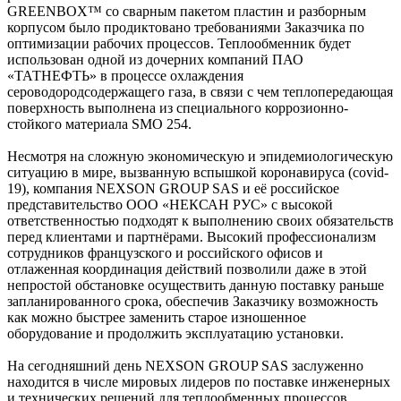
GREENBOX™ со сварным пакетом пластин и разборным
корпусом было продиктовано требованиями Заказчика по
оптимизации рабочих процессов. Теплообменник будет
использован одной из дочерних компаний ПАО
«ТАТНЕФТЬ» в процессе охлаждения
сероводородсодержащего газа, в связи с чем теплопередающая
поверхность выполнена из специального коррозионно-
стойкого материала SMO 254.
Несмотря на сложную экономическую и эпидемиологическую
ситуацию в мире, вызванную вспышкой коронавируса (covid-
19), компания NEXSON GROUP SAS и её российское
представительство ООО «НЕКСАН РУС» с высокой
ответственностью подходят к выполнению своих обязательств
перед клиентами и партнёрами. Высокий профессионализм
сотрудников французского и российского офисов и
отлаженная координация действий позволили даже в этой
непростой обстановке осуществить данную поставку раньше
запланированного срока, обеспечив Заказчику возможность
как можно быстрее заменить старое изношенное
оборудование и продолжить эксплуатацию установки.
На сегодняшний день NEXSON GROUP SAS заслуженно
находится в числе мировых лидеров по поставке инженерных
и технических решений для теплообменных процессов.