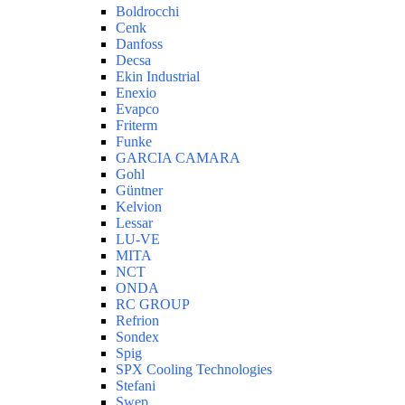
Boldrocchi
Cenk
Danfoss
Decsa
Ekin Industrial
Enexio
Evapco
Friterm
Funke
GARCIA CAMARA
Gohl
Güntner
Kelvion
Lessar
LU-VE
MITA
NCT
ONDA
RC GROUP
Refrion
Sondex
Spig
SPX Cooling Technologies
Stefani
Swep