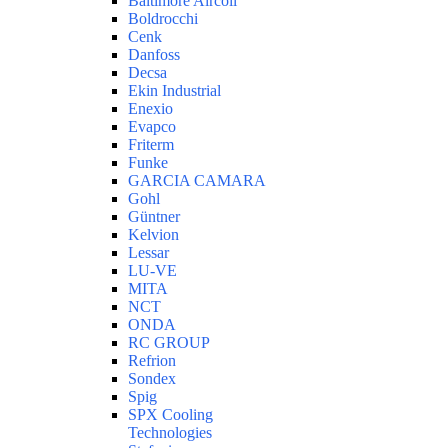
Baltimore Aircoil
Boldrocchi
Cenk
Danfoss
Decsa
Ekin Industrial
Enexio
Evapco
Friterm
Funke
GARCIA CAMARA
Gohl
Güntner
Kelvion
Lessar
LU-VE
MITA
NCT
ONDA
RC GROUP
Refrion
Sondex
Spig
SPX Cooling
Technologies