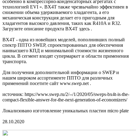
особенно в компрессорно-конденсаторных агрегатах с
технологией EVI ». BX4T также чрезвычайно эффективен в
снижении объема удерживаемого хладагента, а его
механическая конструкция делает его пригодным для
хладагентов высокого давления, таких как R410A и R32.
Загрузите описание продукта BX4T здесь .
BX4T - одна из новейших моделей, пополнивших полный
спектр ППТО SWEP, спроектированных для обеспечения
наивысшего КПД и минимальной стоимости жизненного
цикла. В сегмент входят супермаркет и области применения
транспорта.
Для получения дополнительной информации о SWEP и
нашем широком ассортименте ППТО для различных
применений посетите сайт www.swep.net .
источник: https://www.swep.ru/2/--/1/2020/05/sweps-bx4t-is-the-
compact-flexible-answer-for-the-next-generation-of-economizers/
Локализовано изготовление уникальных пластин micro plate
28.10.2020