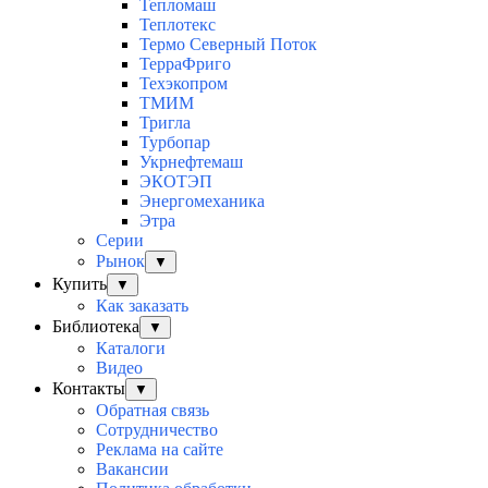
Тепломаш
Теплотекс
Термо Северный Поток
ТерраФриго
Техэкопром
ТМИМ
Тригла
Турбопар
Укрнефтемаш
ЭКОТЭП
Энергомеханика
Этра
Серии
Рынок
▼
Купить
▼
Как заказать
Библиотека
▼
Каталоги
Видео
Контакты
▼
Обратная связь
Сотрудничество
Реклама на сайте
Вакансии