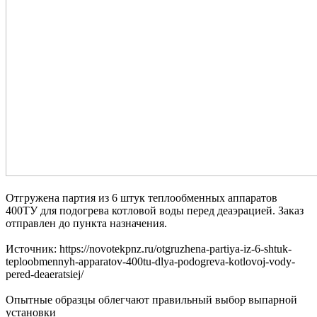
Отгружена партия из 6 штук теплообменных аппаратов
400ТУ для подогрева котловой воды перед деаэрацией. Заказ
отправлен до пункта назначения.
Источник: https://novotekpnz.ru/otgruzhena-partiya-iz-6-shtuk-
teploobmennyh-apparatov-400tu-dlya-podogreva-kotlovoj-vody-
pered-deaeratsiej/
Опытные образцы облегчают правильный выбор выпарной
установки