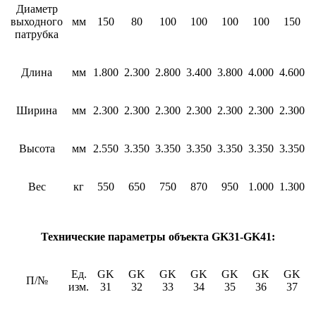
Диаметр
выходного
мм
150
80
100
100
100
100
150
патрубка
Длина
мм
1.800
2.300
2.800
3.400
3.800
4.000
4.600
5
Ширина
мм
2.300
2.300
2.300
2.300
2.300
2.300
2.300
2
Высота
мм
2.550
3.350
3.350
3.350
3.350
3.350
3.350
3
Вес
кг
550
650
750
870
950
1.000
1.300
1
Технические параметры объекта GK31-GK41:
Ед.
GK
GK
GK
GK
GK
GK
GK
П/№
изм.
31
32
33
34
35
36
37