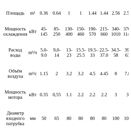
Площадь
m²
0.36
0.64
1
1
1.44
1.44
2.56
2.5
Мощность
45-
85-
130-
150-
190-
215-
340-
370
кВт
охлаждения
145
250
400
460
570
660
1010
114
Расход
5.0-
9,0-
13-
15.5-
19.5-
22.5-
34.5-
39-
m³/ч
воды
9.0
14
23
25.5
33
37.0
58
63
Объём
m³/с
1.15
2
3.2
3.2
4.5
4.45
8
7.8
воздуха
Мощность
кВт
0.35
0,55
1.1
2.2
2.2
2.2
3
3
мотора
Диаметр
входного
мм
50
65
80
80
80
80
100
100
патрубка