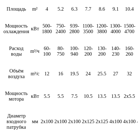
Площадь
m²
4
5.2
6.3
7.7
8.6
9.1
10.4
Мощность
500-
750-
939-
1100-
1200-
1300-
1500-
1
кВт
охлаждения
1800
2400
2800
3500
3800
4000
4700
Расход
60-
80-
100-
120-
130-
140-
160-
m³/ч
воды
100
750
940
200
200
230
260
Объём
m³/с
12
16
19.5
24
25.5
27
32
воздуха
Мощность
кВт
5.5
5.5
7.5
10.5
13.5
13.5
2х5.5
2
мотора
Диаметр
входного
мм
2х100
2х100
2х100
2х125
2х125
4х100
4х100
4
патрубка