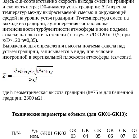
Здесь ω,u-соответственно скорость выхода смеси из градирни
и скорость ветра; D0-диаметр устья градирни; ∆Т-перепад
температур между выбрасываемой смесью и окружающей
средой на уровне устья градирни; Тг-температура смеси на
выходе из градирни; εy-поперечная составляющая
интенсивности турбулентности атмосферы в зоне подъема
факела; n- показатель степени ( в случае х/D≤120 n=0,5; при
х/D>120 n=0,35).
Выражение для определения высоты подъема факела над
устьем градирни, записывается в виде, при условии
изотропной в вертикальной плоскости атмосферы (εz=const).
где h-геометрическая высота градирни (h=75 м для башенной
градирни 2300 м2) .
Технические параметры объекта (для GK01-GK13):
Ед.
GK
GK
GK
GK
GK
GK
П/№
GK01
GK02
изм.
03
04
05
06
07
08