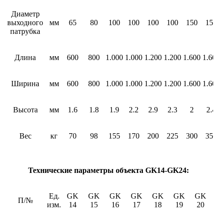
Диаметр
выходного
мм
65
80
100
100
100
100
150
150
патрубка
Длина
мм
600
800
1.000
1.000
1.200
1.200
1.600
1.60
Ширина
мм
600
800
1.000
1.000
1.200
1.200
1.600
1.60
Высота
мм
1.6
1.8
1.9
2.2
2.9
2.3
2
2.4
Вес
кг
70
98
155
170
200
225
300
350
Технические параметры объекта GK14-GK24:
Ед.
GK
GK
GK
GK
GK
GK
GK
П/№
изм.
14
15
16
17
18
19
20