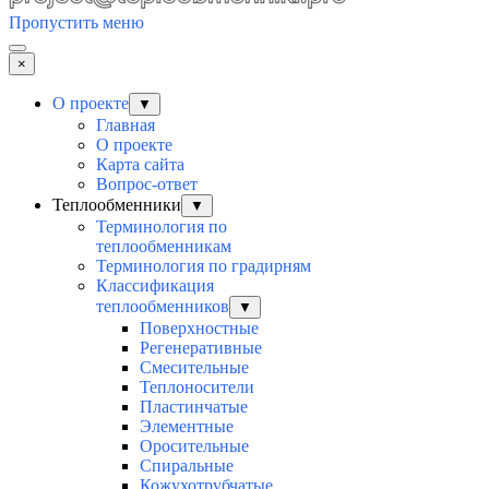
Пропустить меню
×
О проекте
▼
Главная
О проекте
Карта сайта
Вопрос-ответ
Теплообменники
▼
Терминология по
теплообменникам
Терминология по градирням
Классификация
теплообменников
▼
Поверхностные
Регенеративные
Смесительные
Теплоносители
Пластинчатые
Элементные
Оросительные
Спиральные
Кожухотрубчатые