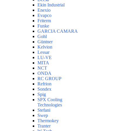
Ekin Industrial
Enexio
Evapco
Friterm
Funke
GARCIA CAMARA
Gohl
Güntner
Kelvion
Lessar
LU-VE
MITA
NCT
ONDA
RC GROUP
Refrion
Sondex
Spig
SPX Cooling
Technologies
Stefani
Swep
Thermokey
Tranter