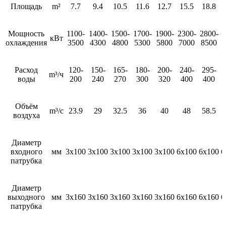
Площадь
m²
7.7
9.4
10.5
11.6
12.7
15.5
18.8
Мощность
1100-
1400-
1500-
1700-
1900-
2300-
2800-
3
кВт
охлаждения
3500
4300
4800
5300
5800
7000
8500
Расход
120-
150-
165-
180-
200-
240-
295-
m³/ч
воды
200
240
270
300
320
400
400
Объём
m³/с
23.9
29
32.5
36
40
48
58.5
воздуха
Диаметр
входного
мм
3х100
3х100
3х100
3х100
3х100
6х100
6х100
6
патрубка
Диаметр
выходного
мм
3х160
3х160
3х160
3х160
3х160
6х160
6х160
6
патрубка