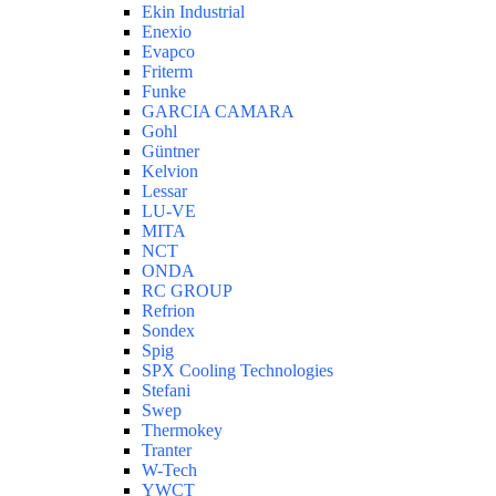
Ekin Industrial
Enexio
Evapco
Friterm
Funke
GARCIA CAMARA
Gohl
Güntner
Kelvion
Lessar
LU-VE
MITA
NCT
ONDA
RC GROUP
Refrion
Sondex
Spig
SPX Cooling Technologies
Stefani
Swep
Thermokey
Tranter
W-Tech
YWCT