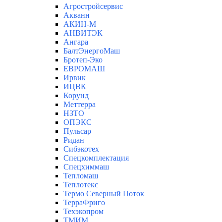
Агростройсервис
Акванн
АКИН-М
АНВИТЭК
Ангара
БалтЭнергоМаш
Бротеп-Эко
ЕВРОМАШ
Ирвик
ИЦВК
Корунд
Меттерра
НЗТО
ОПЭКС
Пульсар
Ридан
Сибэкотех
Спецкомплектация
Спецхиммаш
Тепломаш
Теплотекс
Термо Северный Поток
ТерраФриго
Техэкопром
ТМИМ