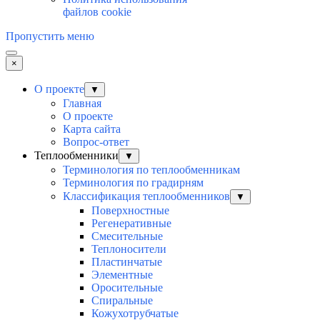
файлов cookie
Пропустить меню
×
О проекте
▼
Главная
О проекте
Карта сайта
Вопрос-ответ
Теплообменники
▼
Терминология по теплообменникам
Терминология по градирням
Классификация теплообменников
▼
Поверхностные
Регенеративные
Смесительные
Теплоносители
Пластинчатые
Элементные
Оросительные
Спиральные
Кожухотрубчатые