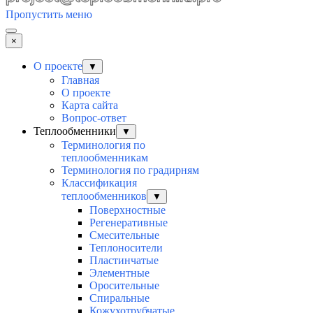
Пропустить меню
×
О проекте
▼
Главная
О проекте
Карта сайта
Вопрос-ответ
Теплообменники
▼
Терминология по
теплообменникам
Терминология по градирням
Классификация
теплообменников
▼
Поверхностные
Регенеративные
Смесительные
Теплоносители
Пластинчатые
Элементные
Оросительные
Спиральные
Кожухотрубчатые