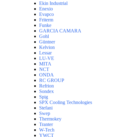
Ekin Industrial
Enexio
Evapco
Friterm
Funke
GARCIA CAMARA
Gohl
Güntner
Kelvion
Lessar
LU-VE
MITA
NCT
ONDA
RC GROUP
Refrion
Sondex
Spig
SPX Cooling Technologies
Stefani
Swep
Thermokey
Tranter
W-Tech
YWCT