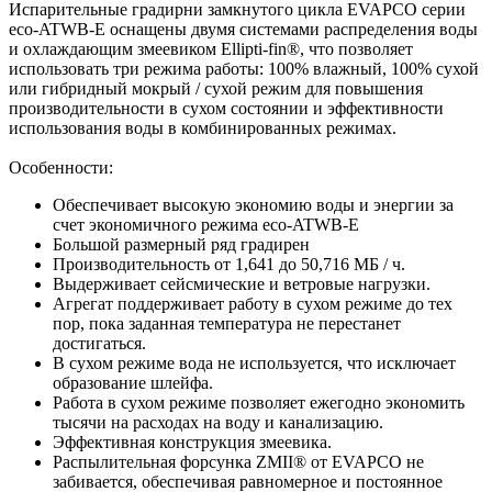
Испарительные градирни замкнутого цикла EVAPCO серии
eco-ATWB-Е оснащены двумя системами распределения воды
и охлаждающим змеевиком Ellipti-fin®, что позволяет
использовать три режима работы: 100% влажный, 100% сухой
или гибридный мокрый / сухой режим для повышения
производительности в сухом состоянии и эффективности
использования воды в комбинированных режимах.
Особенности:
Обеспечивает высокую экономию воды и энергии за
счет экономичного режима eco-ATWB-E
Большой размерный ряд градирен
Производительность от 1,641 до 50,716 МБ / ч.
Выдерживает сейсмические и ветровые нагрузки.
Агрегат поддерживает работу в сухом режиме до тех
пор, пока заданная температура не перестанет
достигаться.
В сухом режиме вода не используется, что исключает
образование шлейфа.
Работа в сухом режиме позволяет ежегодно экономить
тысячи на расходах на воду и канализацию.
Эффективная конструкция змеевика.
Распылительная форсунка ZMII® от EVAPCO не
забивается, обеспечивая равномерное и постоянное