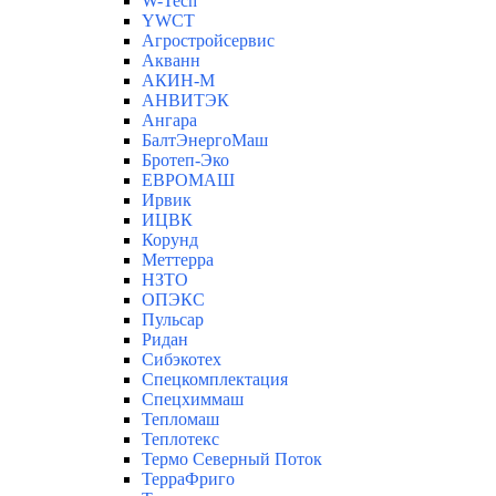
W-Tech
YWCT
Агростройсервис
Акванн
АКИН-М
АНВИТЭК
Ангара
БалтЭнергоМаш
Бротеп-Эко
ЕВРОМАШ
Ирвик
ИЦВК
Корунд
Меттерра
НЗТО
ОПЭКС
Пульсар
Ридан
Сибэкотех
Спецкомплектация
Спецхиммаш
Тепломаш
Теплотекс
Термо Северный Поток
ТерраФриго