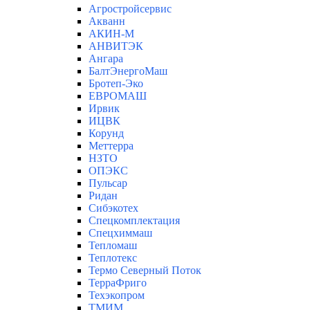
Агростройсервис
Акванн
АКИН-М
АНВИТЭК
Ангара
БалтЭнергоМаш
Бротеп-Эко
ЕВРОМАШ
Ирвик
ИЦВК
Корунд
Меттерра
НЗТО
ОПЭКС
Пульсар
Ридан
Сибэкотех
Спецкомплектация
Спецхиммаш
Тепломаш
Теплотекс
Термо Северный Поток
ТерраФриго
Техэкопром
ТМИМ