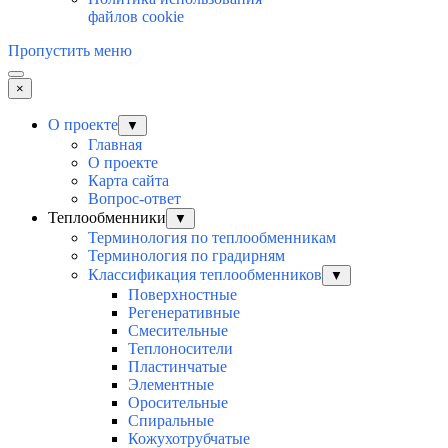
файлов cookie
Пропустить меню
×
О проекте
▼
Главная
О проекте
Карта сайта
Вопрос-ответ
Теплообменники
▼
Терминология по теплообменникам
Терминология по градирням
Классификация теплообменников
▼
Поверхностные
Регенеративные
Смесительные
Теплоносители
Пластинчатые
Элементные
Оросительные
Спиральные
Кожухотрубчатые