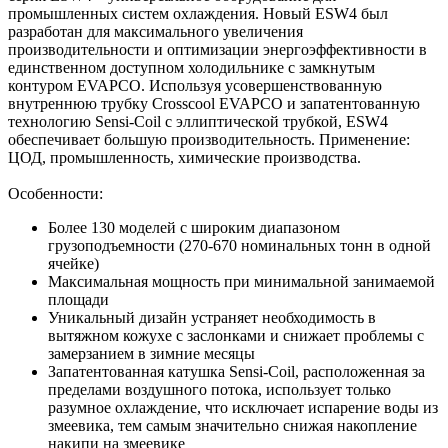
промышленных систем охлаждения. Новый ESW4 был
разработан для максимального увеличения
производительности и оптимизации энергоэффективности в
единственном доступном холодильнике с замкнутым
контуром EVAPCO. Используя усовершенствованную
внутреннюю трубку Crosscool EVAPCO и запатентованную
технологию Sensi-Coil с эллиптической трубкой, ESW4
обеспечивает большую производительность. Применение:
ЦОД, промышленность, химические производства.
Особенности:
Более 130 моделей с широким диапазоном
грузоподъемности (270-670 номинальных тонн в одной
ячейке)
Максимальная мощность при минимальной занимаемой
площади
Уникальный дизайн устраняет необходимость в
вытяжном кожухе с заслонками и снижает проблемы с
замерзанием в зимние месяцы
Запатентованная катушка Sensi-Coil, расположенная за
пределами воздушного потока, использует только
разумное охлаждение, что исключает испарение воды из
змеевика, тем самым значительно снижая накопление
накипи на змеевике