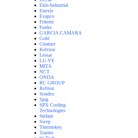
Ekin Industrial
Enexio
Evapco
Friterm
Funke
GARCIA CAMARA
Gohl
Güntner
Kelvion
Lessar
LU-VE
MITA
NCT
ONDA
RC GROUP
Refrion
Sondex
Spig
SPX Cooling
Technologies
Stefani
Swep
Thermokey
Tranter