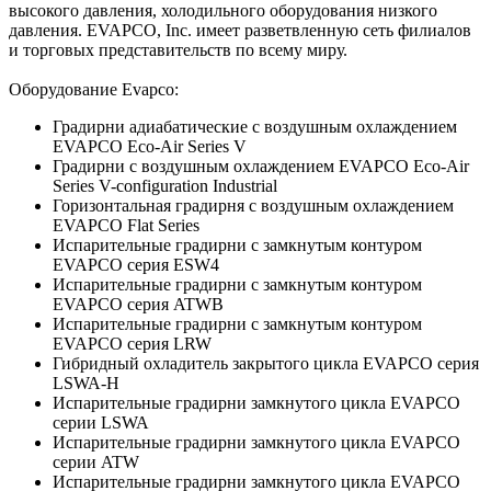
высокого давления, холодильного оборудования низкого
давления. EVAPCO, Inc. имеет разветвленную сеть филиалов
и торговых представительств по всему миру.
Оборудование
Evapco
:
Градирни адиабатические с воздушным охлаждением
EVAPCO Eco-Air Series V
Градирни с воздушным охлаждением EVAPCO Eco-Air
Series V-configuration Industrial
Горизонтальная градирня с воздушным охлаждением
EVAPCO Flat Series
Испарительные градирни с замкнутым контуром
EVAPCO серия ESW4
Испарительные градирни с замкнутым контуром
EVAPCO серия ATWB
Испарительные градирни с замкнутым контуром
EVAPCO серия LRW
Гибридный охладитель закрытого цикла EVAPCO серия
LSWA-H
Испарительные градирни замкнутого цикла EVAPCO
серии LSWA
Испарительные градирни замкнутого цикла EVAPCO
серии ATW
Испарительные градирни замкнутого цикла EVAPCO