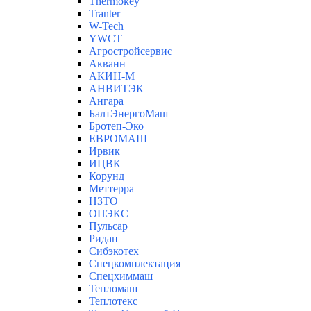
Thermokey
Tranter
W-Tech
YWCT
Агростройсервис
Акванн
АКИН-М
АНВИТЭК
Ангара
БалтЭнергоМаш
Бротеп-Эко
ЕВРОМАШ
Ирвик
ИЦВК
Корунд
Меттерра
НЗТО
ОПЭКС
Пульсар
Ридан
Сибэкотех
Спецкомплектация
Спецхиммаш
Тепломаш
Теплотекс