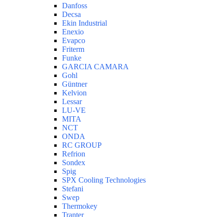
Danfoss
Decsa
Ekin Industrial
Enexio
Evapco
Friterm
Funke
GARCIA CAMARA
Gohl
Güntner
Kelvion
Lessar
LU-VE
MITA
NCT
ONDA
RC GROUP
Refrion
Sondex
Spig
SPX Cooling Technologies
Stefani
Swep
Thermokey
Tranter