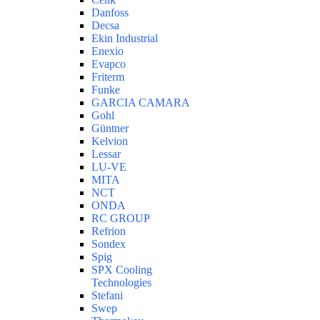
Danfoss
Decsa
Ekin Industrial
Enexio
Evapco
Friterm
Funke
GARCIA CAMARA
Gohl
Güntner
Kelvion
Lessar
LU-VE
MITA
NCT
ONDA
RC GROUP
Refrion
Sondex
Spig
SPX Cooling
Technologies
Stefani
Swep