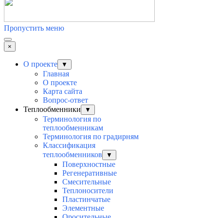
Пропустить меню
×
О проекте
▼
Главная
О проекте
Карта сайта
Вопрос-ответ
Теплообменники
▼
Терминология по
теплообменникам
Терминология по градирням
Классификация
теплообменников
▼
Поверхностные
Регенеративные
Смесительные
Теплоносители
Пластинчатые
Элементные
Оросительные