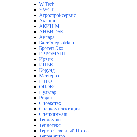
W-Tech
YWCT
Агростройсервис
Акванн
АКИН-М
АНВИТЭК
Ангара
БалтЭнергоМаш
Бротеп-Эко
ЕВРОМАШ
Ирвик
ИЦВК
Корунд
Меттерра
НЗТО
ОПЭКС
Пульсар
Ридан
Сибэкотех
Спецкомплектация
Спецхиммаш
Тепломаш
Теплотекс
Термо Северный Поток
ТерраФриго