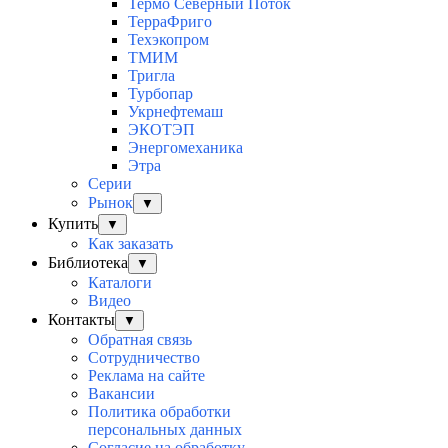
Термо Северный Поток
ТерраФриго
Техэкопром
ТМИМ
Тригла
Турбопар
Укрнефтемаш
ЭКОТЭП
Энергомеханика
Этра
Серии
Рынок
▼
Купить
▼
Как заказать
Библиотека
▼
Каталоги
Видео
Контакты
▼
Обратная связь
Сотрудничество
Реклама на сайте
Вакансии
Политика обработки
персональных данных
Согласие на обработку