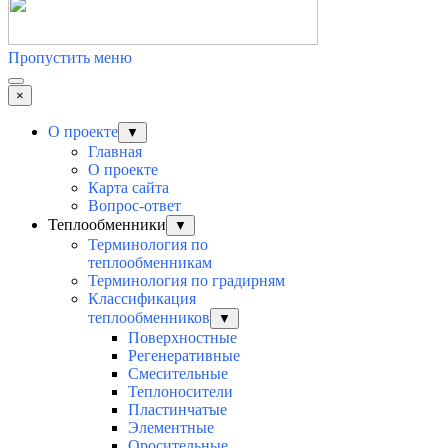
Пропустить меню
×
О проекте
▼
Главная
О проекте
Карта сайта
Вопрос-ответ
Теплообменники
▼
Терминология по
теплообменникам
Терминология по градирням
Классификация
теплообменников
▼
Поверхностные
Регенеративные
Смесительные
Теплоносители
Пластинчатые
Элементные
Оросительные