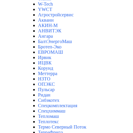
W-Tech
YWCT
Агростройсервис
Акванн
АКИН-М
АНВИТЭК
Ангара
БалтЭнергоМаш
Бротеп-Эко
ЕВРОМАШ
Ирвик
ИЦВК
Корунд
Меттерра
НЗТО
ОПЭКС
Пульсар
Ридан
Сибэкотех
Спецкомплектация
Спецхиммаш
Тепломаш
Теплотекс
Термо Северный Поток
ТерраФриго