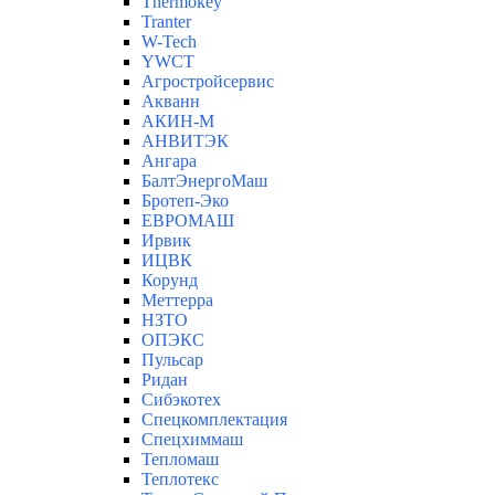
Thermokey
Tranter
W-Tech
YWCT
Агростройсервис
Акванн
АКИН-М
АНВИТЭК
Ангара
БалтЭнергоМаш
Бротеп-Эко
ЕВРОМАШ
Ирвик
ИЦВК
Корунд
Меттерра
НЗТО
ОПЭКС
Пульсар
Ридан
Сибэкотех
Спецкомплектация
Спецхиммаш
Тепломаш
Теплотекс