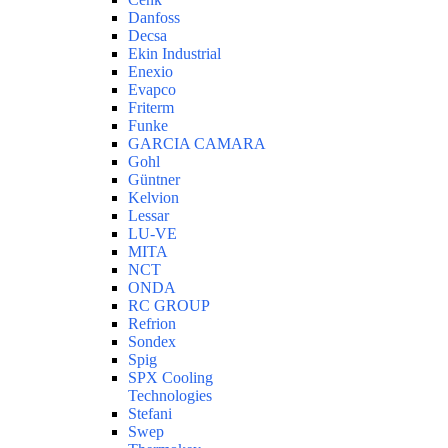
Danfoss
Decsa
Ekin Industrial
Enexio
Evapco
Friterm
Funke
GARCIA CAMARA
Gohl
Güntner
Kelvion
Lessar
LU-VE
MITA
NCT
ONDA
RC GROUP
Refrion
Sondex
Spig
SPX Cooling
Technologies
Stefani
Swep