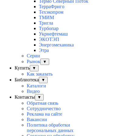
Термо Северный Поток
ТерраФриго
Техэкопром
ТМИМ
Тригла
Турбопар
Укрнефтемаш
ЭКОТЭП
Энергомеханика
Этра
Серии
Рынок
▼
Купить
▼
Как заказать
Библиотека
▼
Каталоги
Видео
Контакты
▼
Обратная связь
Сотрудничество
Реклама на сайте
Вакансии
Политика обработки
персональных данных
Согласие на обработку