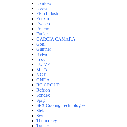
Danfoss
Decsa
Ekin Industrial
Enexio
Evapco
Friterm
Funke
GARCIA CAMARA
Gohl
Güntner
Kelvion
Lessar
LU-VE
MITA
NCT
ONDA
RC GROUP
Refrion
Sondex
Spig
SPX Cooling Technologies
Stefani
Swep
Thermokey
Tranter