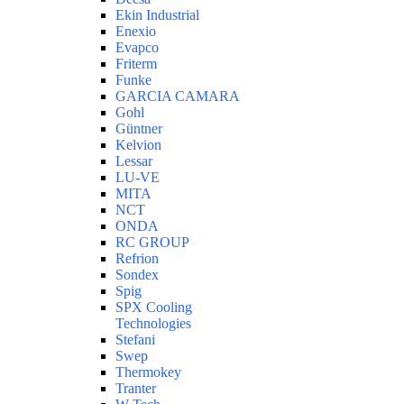
Ekin Industrial
Enexio
Evapco
Friterm
Funke
GARCIA CAMARA
Gohl
Güntner
Kelvion
Lessar
LU-VE
MITA
NCT
ONDA
RC GROUP
Refrion
Sondex
Spig
SPX Cooling
Technologies
Stefani
Swep
Thermokey
Tranter