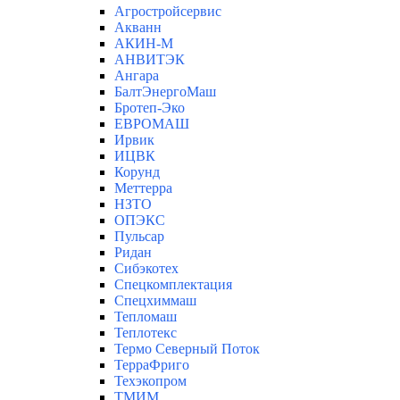
Агростройсервис
Акванн
АКИН-М
АНВИТЭК
Ангара
БалтЭнергоМаш
Бротеп-Эко
ЕВРОМАШ
Ирвик
ИЦВК
Корунд
Меттерра
НЗТО
ОПЭКС
Пульсар
Ридан
Сибэкотех
Спецкомплектация
Спецхиммаш
Тепломаш
Теплотекс
Термо Северный Поток
ТерраФриго
Техэкопром
ТМИМ