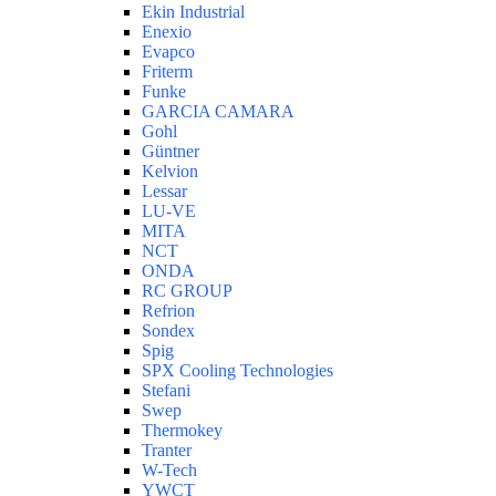
Ekin Industrial
Enexio
Evapco
Friterm
Funke
GARCIA CAMARA
Gohl
Güntner
Kelvion
Lessar
LU-VE
MITA
NCT
ONDA
RC GROUP
Refrion
Sondex
Spig
SPX Cooling Technologies
Stefani
Swep
Thermokey
Tranter
W-Tech
YWCT