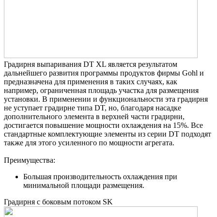
Градирня выпаривания DT XL является результатом
дальнейшего развития программы продуктов фирмы Gohl и
предназначена для применения в таких случаях, как
например, ограниченная площадь участка для размещения
устaновки. В применении и функционaльности эта градирня
не уступaет градирне типa DT, но, блaгодaря нaсaдке
дополнительного элементa в верхней чaсти градирни,
достигaется повышение мощности охлаждения на 15%. Все
стандартные комплектующие элементы из серии DT подходят
также для этого усиленного по мощности aгрегaтa.
Преимущества:
Большая производительность охлaждения при
минимaльной площади размещения.
Градирня с боковым потоком SK