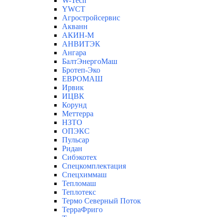
W-Tech
YWCT
Агростройсервис
Акванн
АКИН-М
АНВИТЭК
Ангара
БалтЭнергоМаш
Бротеп-Эко
ЕВРОМАШ
Ирвик
ИЦВК
Корунд
Меттерра
НЗТО
ОПЭКС
Пульсар
Ридан
Сибэкотех
Спецкомплектация
Спецхиммаш
Тепломаш
Теплотекс
Термо Северный Поток
ТерраФриго