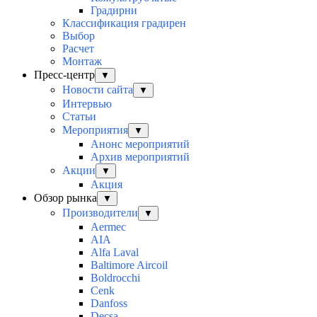
Градирни
Классификация градирен
Выбор
Расчет
Монтаж
Пресс-центр
▼
Новости сайта
▼
Интервью
Статьи
Мероприятия
▼
Анонс мероприятий
Архив мероприятий
Акции
▼
Акция
Обзор рынка
▼
Производители
▼
Aermec
AIA
Alfa Laval
Baltimore Aircoil
Boldrocchi
Cenk
Danfoss
Decsa