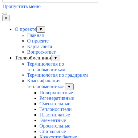
Пропустить меню
×
О проекте
▼
Главная
О проекте
Карта сайта
Вопрос-ответ
Теплообменники
▼
Терминология по
теплообменникам
Терминология по градирням
Классификация
теплообменников
▼
Поверхностные
Регенеративные
Смесительные
Теплоносители
Пластинчатые
Элементные
Оросительные
Спиральные
Кожухотрубчатые