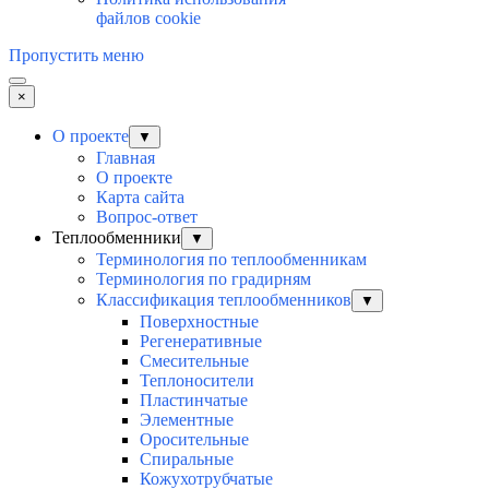
файлов cookie
Пропустить меню
×
О проекте
▼
Главная
О проекте
Карта сайта
Вопрос-ответ
Теплообменники
▼
Терминология по теплообменникам
Терминология по градирням
Классификация теплообменников
▼
Поверхностные
Регенеративные
Смесительные
Теплоносители
Пластинчатые
Элементные
Оросительные
Спиральные
Кожухотрубчатые