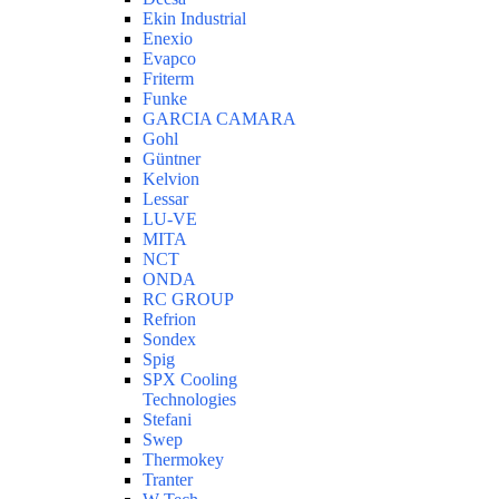
Ekin Industrial
Enexio
Evapco
Friterm
Funke
GARCIA CAMARA
Gohl
Güntner
Kelvion
Lessar
LU-VE
MITA
NCT
ONDA
RC GROUP
Refrion
Sondex
Spig
SPX Cooling
Technologies
Stefani
Swep
Thermokey
Tranter