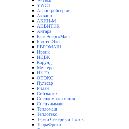
W-Tech
YWCT
Агростройсервис
Акванн
АКИН-М
АНВИТЭК
Ангара
БалтЭнергоМаш
Бротеп-Эко
ЕВРОМАШ
Ирвик
ИЦВК
Корунд
Меттерра
НЗТО
ОПЭКС
Пульсар
Ридан
Сибэкотех
Спецкомплектация
Спецхиммаш
Тепломаш
Теплотекс
Термо Северный Поток
ТерраФриго