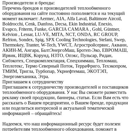
Производители и бренды:
Перечень брендов и производителей теплообменного
оборудования на сайте постоянно пополняется и на текущий
момент включает: Aermec, AIA, Alfa Laval, Baltimore Aircoil,
Boldrocchi, Cenk, Danfoss, Decsa, Ekin Industrial, Enexio,
Evapco, Friterm, Funke, GARCIA CAMARA , Gohl, Güntner,
Kelvion , Lessar, LU-VE, MITA, NCT, ONDA, RC GROUP,
Refrion, Sondex, Spig, SPX Cooling Technologies, Stefani, Swep,
Thermokey, Tranter, W-Tech, YWCT, Агростройсервис, Акванн,
АКИН-М, Ангара, БалтЭнергоМаш, Бротеп-Эко, ЕВРОМАШ,
Ирвик, ИЦВК, Корунд, НЗТО, Опэкс, Пульсар, Ридан,
Сибэкотех, Спецкомплектация, Спецхиммаш, Тепломаш,
Теплотекс, Термо Северный Поток, ТерраФриго, Техэкопром,
ТМИМ, Тригла, Турбопар, Укрнефтемаш, ЭКОТЭП,
Энергомеханика, Этра.
Приглашаем к сотрудничеству
Приглашаем к сотрудничеству производителей и поставщиков
теплообменного оборудования. У нас Вы сможете разместить
рекламу своей продукции, баннеры, статьи. Если Вам есть что
рассказать о Вашем предприятии, о Вашем бренде, продукции
или поделиться интересной и актуальной тематической
информацией – обращайтесь!
Надеемся, что наш информационный ресурс будет полезен
потребителям теплообменного оборудования, поможет в