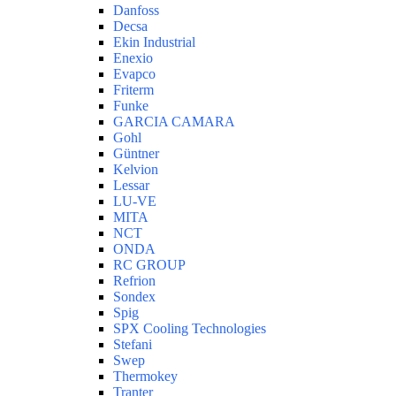
Danfoss
Decsa
Ekin Industrial
Enexio
Evapco
Friterm
Funke
GARCIA CAMARA
Gohl
Güntner
Kelvion
Lessar
LU-VE
MITA
NCT
ONDA
RC GROUP
Refrion
Sondex
Spig
SPX Cooling Technologies
Stefani
Swep
Thermokey
Tranter