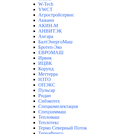
W-Tech
YWCT
Агростройсервис
Акванн
АКИН-М
АНВИТЭК
Ангара
БалтЭнергоМаш
Бротеп-Эко
ЕВРОМАШ
Ирвик
ИЦВК
Корунд
Меттерра
НЗТО
ОПЭКС
Пульсар
Ридан
Сибэкотех
Спецкомплектация
Спецхиммаш
Тепломаш
Теплотекс
Термо Северный Поток
ТерраФриго