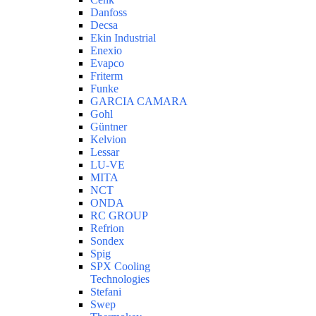
Danfoss
Decsa
Ekin Industrial
Enexio
Evapco
Friterm
Funke
GARCIA CAMARA
Gohl
Güntner
Kelvion
Lessar
LU-VE
MITA
NCT
ONDA
RC GROUP
Refrion
Sondex
Spig
SPX Cooling
Technologies
Stefani
Swep