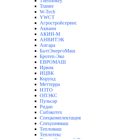
Thermokey
Tranter
W-Tech
YWCT
Агростройсервис
Акванн
АКИН-М
АНВИТЭК
Ангара
БалтЭнергоМаш
Бротеп-Эко
ЕВРОМАШ
Ирвик
ИЦВК
Корунд
Меттерра
НЗТО
ОПЭКС
Пульсар
Ридан
Сибэкотех
Спецкомплектация
Спецхиммаш
Тепломаш
Теплотекс