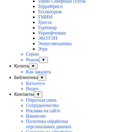
Термо Северный Поток
ТерраФриго
Техэкопром
ТМИМ
Тригла
Турбопар
Укрнефтемаш
ЭКОТЭП
Энергомеханика
Этра
Серии
Рынок
▼
Купить
▼
Как заказать
Библиотека
▼
Каталоги
Видео
Контакты
▼
Обратная связь
Сотрудничество
Реклама на сайте
Вакансии
Политика обработки
персональных данных
Согласие на обработку