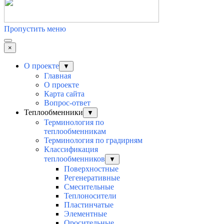
Пропустить меню
×
О проекте
▼
Главная
О проекте
Карта сайта
Вопрос-ответ
Теплообменники
▼
Терминология по
теплообменникам
Терминология по градирням
Классификация
теплообменников
▼
Поверхностные
Регенеративные
Смесительные
Теплоносители
Пластинчатые
Элементные
Оросительные