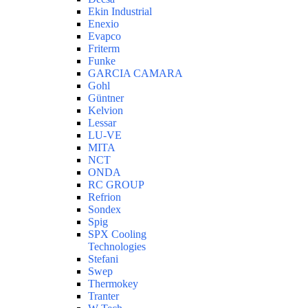
Ekin Industrial
Enexio
Evapco
Friterm
Funke
GARCIA CAMARA
Gohl
Güntner
Kelvion
Lessar
LU-VE
MITA
NCT
ONDA
RC GROUP
Refrion
Sondex
Spig
SPX Cooling
Technologies
Stefani
Swep
Thermokey
Tranter