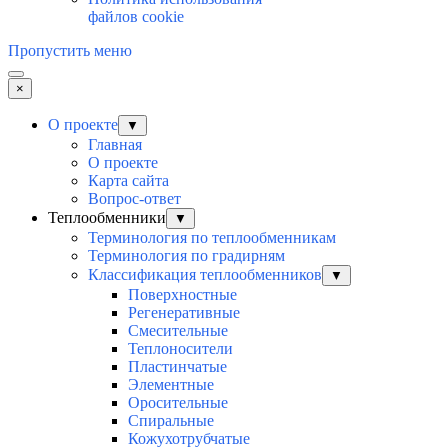
файлов cookie
Пропустить меню
×
О проекте
▼
Главная
О проекте
Карта сайта
Вопрос-ответ
Теплообменники
▼
Терминология по теплообменникам
Терминология по градирням
Классификация теплообменников
▼
Поверхностные
Регенеративные
Смесительные
Теплоносители
Пластинчатые
Элементные
Оросительные
Спиральные
Кожухотрубчатые