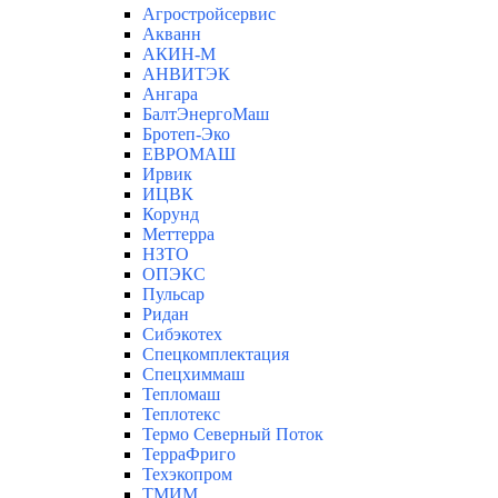
Агростройсервис
Акванн
АКИН-М
АНВИТЭК
Ангара
БалтЭнергоМаш
Бротеп-Эко
ЕВРОМАШ
Ирвик
ИЦВК
Корунд
Меттерра
НЗТО
ОПЭКС
Пульсар
Ридан
Сибэкотех
Спецкомплектация
Спецхиммаш
Тепломаш
Теплотекс
Термо Северный Поток
ТерраФриго
Техэкопром
ТМИМ