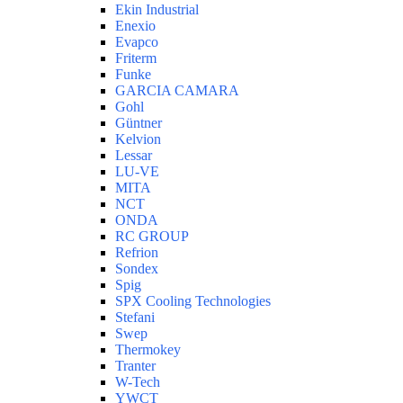
Ekin Industrial
Enexio
Evapco
Friterm
Funke
GARCIA CAMARA
Gohl
Güntner
Kelvion
Lessar
LU-VE
MITA
NCT
ONDA
RC GROUP
Refrion
Sondex
Spig
SPX Cooling Technologies
Stefani
Swep
Thermokey
Tranter
W-Tech
YWCT