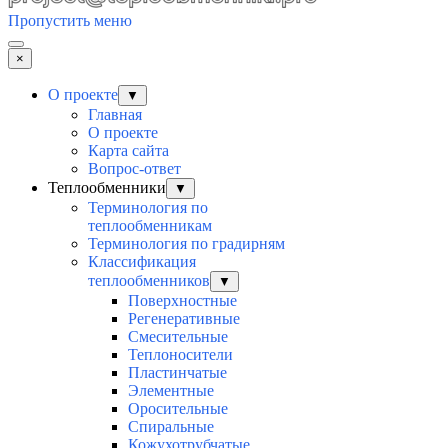
Пропустить меню
×
О проекте
▼
Главная
О проекте
Карта сайта
Вопрос-ответ
Теплообменники
▼
Терминология по
теплообменникам
Терминология по градирням
Классификация
теплообменников
▼
Поверхностные
Регенеративные
Смесительные
Теплоносители
Пластинчатые
Элементные
Оросительные
Спиральные
Кожухотрубчатые