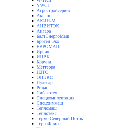
W-Tech
YWCT
Агростройсервис
Акванн
АКИН-М
АНВИТЭК
Ангара
БалтЭнергоМаш
Бротеп-Эко
ЕВРОМАШ
Ирвик
ИЦВК
Корунд
Меттерра
НЗТО
ОПЭКС
Пульсар
Ридан
Сибэкотех
Спецкомплектация
Спецхиммаш
Тепломаш
Теплотекс
Термо Северный Поток
ТерраФриго