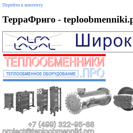
Перейти к контенту
ТерраФриго - teploobmenniki.