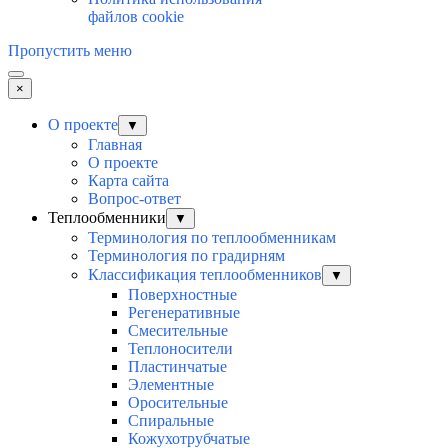
файлов cookie
Пропустить меню
×
О проекте
▼
Главная
О проекте
Карта сайта
Вопрос-ответ
Теплообменники
▼
Терминология по теплообменникам
Терминология по градирням
Классификация теплообменников
▼
Поверхностные
Регенеративные
Смесительные
Теплоносители
Пластинчатые
Элементные
Оросительные
Спиральные
Кожухотрубчатые