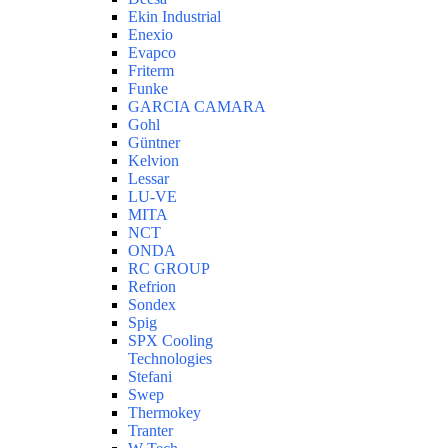
Ekin Industrial
Enexio
Evapco
Friterm
Funke
GARCIA CAMARA
Gohl
Güntner
Kelvion
Lessar
LU-VE
MITA
NCT
ONDA
RC GROUP
Refrion
Sondex
Spig
SPX Cooling
Technologies
Stefani
Swep
Thermokey
Tranter