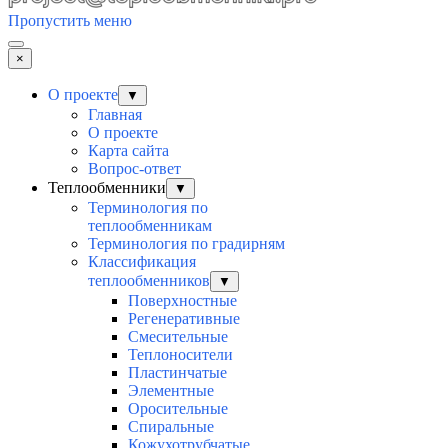
Пропустить меню
×
О проекте
▼
Главная
О проекте
Карта сайта
Вопрос-ответ
Теплообменники
▼
Терминология по
теплообменникам
Терминология по градирням
Классификация
теплообменников
▼
Поверхностные
Регенеративные
Смесительные
Теплоносители
Пластинчатые
Элементные
Оросительные
Спиральные
Кожухотрубчатые