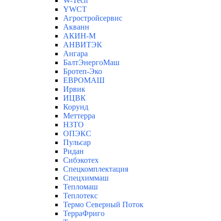
W-Tech
YWCT
Агростройсервис
Акванн
АКИН-М
АНВИТЭК
Ангара
БалтЭнергоМаш
Бротеп-Эко
ЕВРОМАШ
Ирвик
ИЦВК
Корунд
Меттерра
НЗТО
ОПЭКС
Пульсар
Ридан
Сибэкотех
Спецкомплектация
Спецхиммаш
Тепломаш
Теплотекс
Термо Северный Поток
ТерраФриго