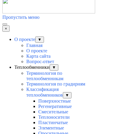
Пропустить меню
×
О проекте
▼
Главная
О проекте
Карта сайта
Вопрос-ответ
Теплообменники
▼
Терминология по
теплообменникам
Терминология по градирням
Классификация
теплообменников
▼
Поверхностные
Регенеративные
Смесительные
Теплоносители
Пластинчатые
Элементные
Оросительные