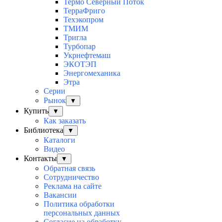
Термо Северный Поток
ТерраФриго
Техэкопром
ТМИМ
Тригла
Турбопар
Укрнефтемаш
ЭКОТЭП
Энергомеханика
Этра
Серии
Рынок
▼
Купить
▼
Как заказать
Библиотека
▼
Каталоги
Видео
Контакты
▼
Обратная связь
Сотрудничество
Реклама на сайте
Вакансии
Политика обработки
персональных данных
Согласие на обработку