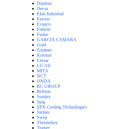
Danfoss
Decsa
Ekin Industrial
Enexio
Evapco
Friterm
Funke
GARCIA CAMARA
Gohl
Güntner
Kelvion
Lessar
LU-VE
MITA
NCT
ONDA
RC GROUP
Refrion
Sondex
Spig
SPX Cooling Technologies
Stefani
Swep
Thermokey
Tranter