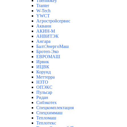
Thermokey
Tranter
W-Tech
YWCT
Агростройсервис
Акванн
АКИН-М
АНВИТЭК
Ангара
БалтЭнергоМаш
Бротеп-Эко
ЕВРОМАШ
Ирвик
ИЦВК
Корунд
Меттерра
НЗТО
ОПЭКС
Пульсар
Ридан
Сибэкотех
Спецкомплектация
Спецхиммаш
Тепломаш
Теплотекс