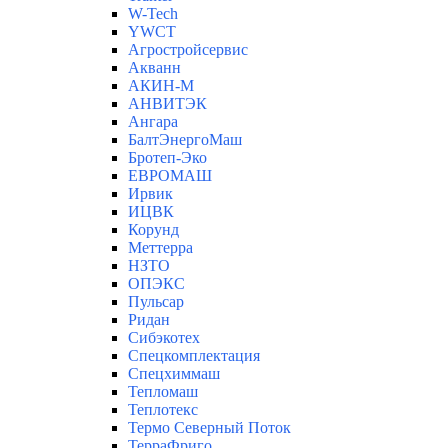
W-Tech
YWCT
Агростройсервис
Акванн
АКИН-М
АНВИТЭК
Ангара
БалтЭнергоМаш
Бротеп-Эко
ЕВРОМАШ
Ирвик
ИЦВК
Корунд
Меттерра
НЗТО
ОПЭКС
Пульсар
Ридан
Сибэкотех
Спецкомплектация
Спецхиммаш
Тепломаш
Теплотекс
Термо Северный Поток
ТерраФриго