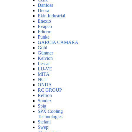
Danfoss
Decsa
Ekin Industrial
Enexio
Evapco
Friterm
Funke
GARCIA CAMARA
Gohl
Güntner
Kelvion
Lessar
LU-VE
MITA
NCT
ONDA
RC GROUP
Refrion
Sondex
Spig
SPX Cooling
Technologies
Stefani
Swep