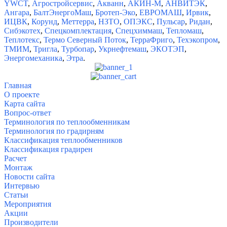
YWCT
,
Агростройсервис
,
Акванн
,
АКИН-М
,
АНВИТЭК
,
Ангара
,
БалтЭнергоМаш
,
Бротеп-Эко
,
ЕВРОМАШ
,
Ирвик
,
ИЦВК
,
Корунд
,
Меттерра
,
НЗТО
,
ОПЭКС
,
Пульсар
,
Ридан
,
Сибэкотех
,
Спецкомплектация
,
Спецхиммаш
,
Тепломаш
,
Теплотекс
,
Термо Северный Поток
,
ТерраФриго
,
Техэкопром
,
ТМИМ
,
Тригла
,
Турбопар
,
Укрнефтемаш
,
ЭКОТЭП
,
Энергомеханика
,
Этра
.
Главная
О проекте
Карта сайта
Вопрос-ответ
Терминология по теплообменникам
Терминология по градирням
Классификация теплообменников
Классификация градирен
Расчет
Монтаж
Новости сайта
Интервью
Статьи
Мероприятия
Акции
Производители